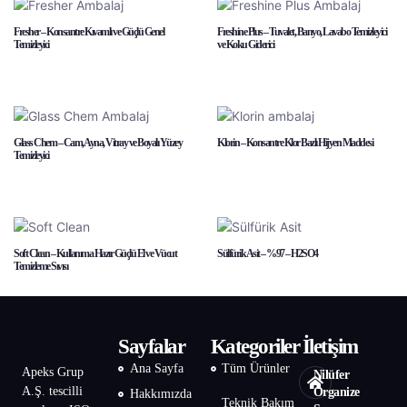
Fresher – Konsantre Kıvamlı ve Güçlü Genel
Freshine Plus – Tuvalet, Banyo, Lavabo Temizleyici
Temizleyici
ve Koku Giderici
Glass Chem – Cam, Ayna, Vitray ve Boyalı Yüzey
Klorin – Konsantre Klor Bazlı Hijyen Maddesi
Temizleyici
Soft Clean – Kullanıma Hazır Güçlü El ve Vücut
Sülfürik Asit – %97 – H2SO4
Temizleme Sıvısı
Sayfalar
Kategoriler
İletişim
Ana Sayfa
Tüm Ürünler
Apeks Grup
Nilüfer
A.Ş. tescilli
Organize
Hakkımızda
Teknik Bakım