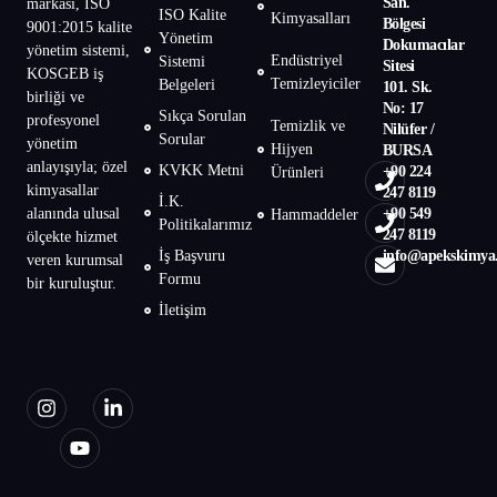
San.
markası, ISO
ISO Kalite
Kimyasalları
Bölgesi
9001:2015 kalite
Yönetim
Dokumacılar
yönetim sistemi,
Endüstriyel
Sistemi
Sitesi
KOSGEB iş
Temizleyiciler
Belgeleri
101. Sk.
birliği ve
No: 17
Sıkça Sorulan
profesyonel
Temizlik ve
Nilüfer /
Sorular
yönetim
Hijyen
BURSA
anlayışıyla; özel
KVKK Metni
+90 224
Ürünleri
kimyasallar
247 8119
İ.K.
alanında ulusal
+90 549
Hammaddeler
Politikalarımız
247 8119
ölçekte hizmet
İş Başvuru
info@apekskimya
veren kurumsal
Formu
bir kuruluştur.
İletişim